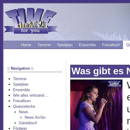
Home
Termine
Spielplan
Ensemble
Fotoalbum
Q
Was gibt es
:: Navigation ::
Termine
Spielplan
Ensemble
Wie alles entstand ...
Fotoalbum
Quasselecke
News
News Archiv
Gästebuch
Förderer