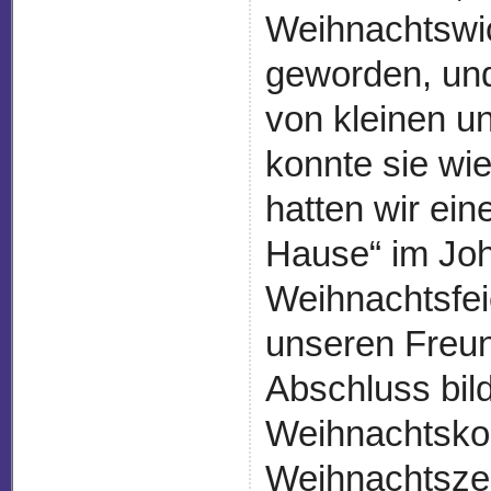
Weihnachtswic
geworden, und
von kleinen 
konnte sie w
hatten wir ein
Hause“ im Jo
Weihnachtsfei
unseren Freu
Abschluss bil
Weihnachtskon
Weihnachtszei