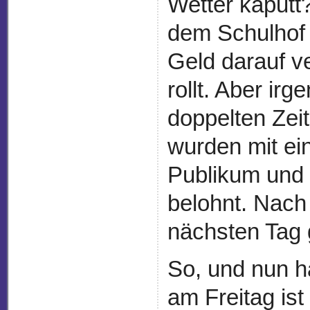
Wetter kaputt
dem Schulhof g
Geld darauf v
rollt. Aber ir
doppelten Zei
wurden mit ei
Publikum und e
belohnt. Nac
nächsten Tag 
So, und nun h
am Freitag ist