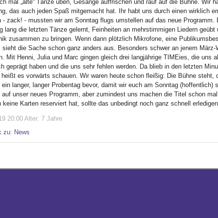
h mal „alte“ Tänze üben, Gesänge auffrischen und rauf auf die Bühne. Wir hat
ng, das auch jeden Spaß mitgemacht hat. Ihr habt uns durch einen wirklich e
 - zack! - mussten wir am Sonntag flugs umstellen auf das neue Programm. 
 lang die letzten Tänze gelernt, Feinheiten an mehrstimmigen Liedern geübt u
nik zusammen zu bringen. Wenn dann plötzlich Mikrofone, eine Publikumsbes
sieht die Sache schon ganz anders aus. Besonders schwer an jenem März-
n. Mit Henni, Julia und Marc gingen gleich drei langjährige TIMEies, die uns
ch geprägt haben und die uns sehr fehlen werden. Da blieb in den letzten Mi
heißt es vorwärts schauen. Wir waren heute schon fleißig: Die Bühne steht, das
ein langer, langer Probentag bevor, damit wir euch am Sonntag (hoffentlich) 
 auf unser neues Programm, aber zumindest uns machen die Titel schon mal 
keine Karten reserviert hat, sollte das unbedingt noch ganz schnell erledigen
9 20:00 Alter: 7 Jahre
k zu: News