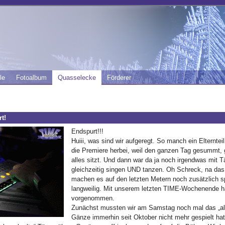
le
Fotoalbum
Quasselecke
Förderer
t!
Endspurt!!!
Huiii, was sind wir aufgeregt. So manch ein Elternt
die Premiere herbei, weil den ganzen Tag gesummt, 
alles sitzt. Und dann war da ja noch irgendwas mi
gleichzeitig singen UND tanzen. Oh Schreck, na das 
machen es auf den letzten Metern noch zusätzlich 
langweilig. Mit unserem letzten TIME-Wochenende h
vorgenommen.
Zunächst mussten wir am Samstag noch mal das „alt
Gänze immerhin seit Oktober nicht mehr gespielt hat