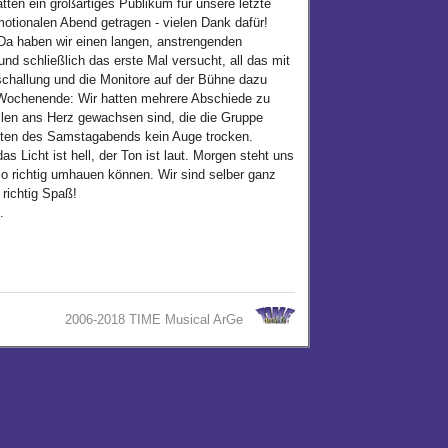
ten ein großartiges Publikum für unsere letzte
motionalen Abend getragen - vielen Dank dafür!
Da haben wir einen langen, anstrengenden
nd schließlich das erste Mal versucht, all das mit
challung und die Monitore auf der Bühne dazu
Wochenende: Wir hatten mehrere Abschiede zu
 allen ans Herz gewachsen sind, die die Gruppe
nuten des Samstagabends kein Auge trocken.
 Licht ist hell, der Ton ist laut. Morgen steht uns
so richtig umhauen können. Wir sind selber ganz
richtig Spaß!
.
2006-2018 TIME Musical ArGe