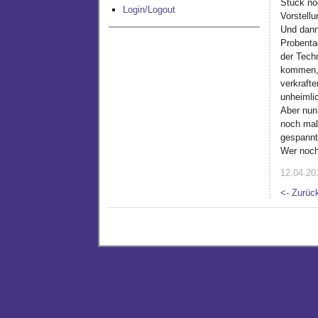
Stück noc
Login/Logout
Vorstellu
Und dann
Probentag
der Tech
kommen, 
verkrafte
unheimli
Aber nun 
noch mal 
gespannt
Wer noch 
12.04.201
<- Zurüc