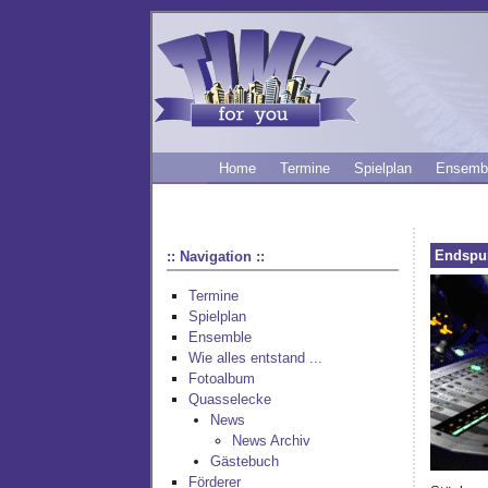
Home
Termine
Spielplan
Ensemb
Endspur
:: Navigation ::
Termine
Spielplan
Ensemble
Wie alles entstand ...
Fotoalbum
Quasselecke
News
News Archiv
Gästebuch
Förderer