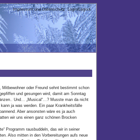
Impressum und Datenschutz
Login/Logout
eil, Mitbewohner oder Freund sehnt bestimmt schon
gepfiffen und gesungen wird, damit am Sonntag
t Tänzen.. Und… „Musical“…? Musste man da nicht
kann ja was werden. Ein paar Krankheitsfälle
spannend. Aber ansonsten wäre es ja auch
atten wir uns einen ganz schönen Brocken
e“ Programm rausbuddeln, das wir in seiner
ten. Also mitten in den Vorbereitungen aufs neue