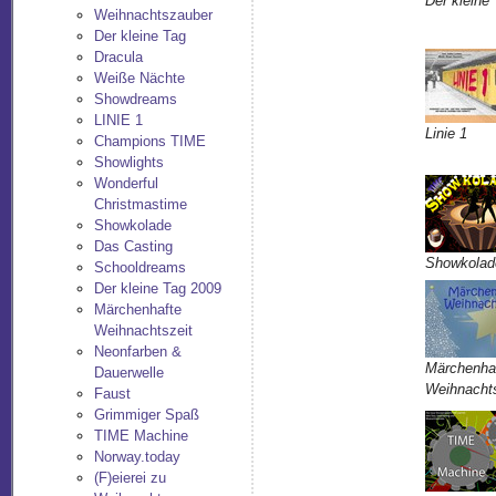
Der kleine
Weihnachtszauber
Der kleine Tag
Dracula
Weiße Nächte
Showdreams
LINIE 1
Linie 1
Champions TIME
Showlights
Wonderful
Christmastime
Showkolade
Das Casting
Showkolad
Schooldreams
Der kleine Tag 2009
Märchenhafte
Weihnachtszeit
Neonfarben &
Märchenha
Dauerwelle
Weihnachts
Faust
Grimmiger Spaß
TIME Machine
Norway.today
(F)eierei zu