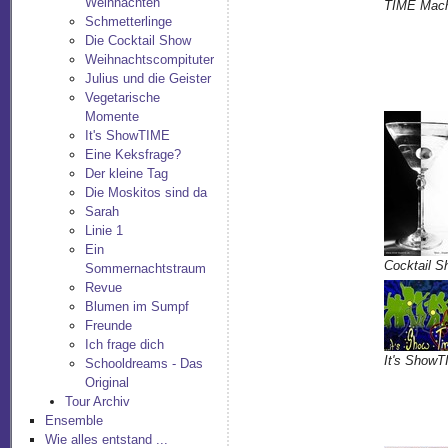
Weihnachten
TIME Mach
Schmetterlinge
Die Cocktail Show
Weihnachtscompituter
Julius und die Geister
Vegetarische
Momente
It's ShowTIME
Eine Keksfrage?
Der kleine Tag
Die Moskitos sind da
Sarah
Linie 1
Ein
Cocktail S
Sommernachtstraum
Revue
Blumen im Sumpf
Freunde
Ich frage dich
It's Show
Schooldreams - Das
Original
Tour Archiv
Ensemble
Wie alles entstand ...