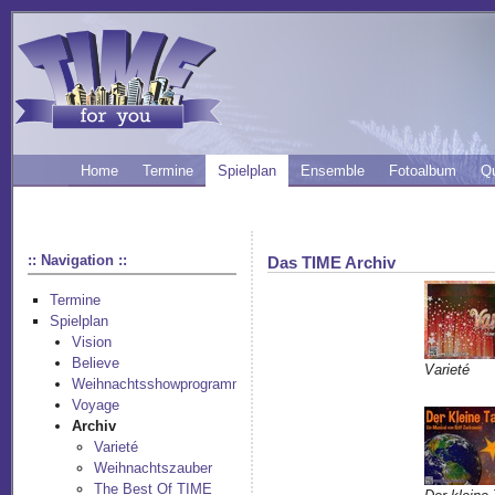
Home
Termine
Spielplan
Ensemble
Fotoalbum
Q
:: Navigation ::
Das TIME Archiv
Termine
Spielplan
Vision
Believe
Varieté
Weihnachtsshowprogramm
Voyage
Archiv
Varieté
Weihnachtszauber
The Best Of TIME