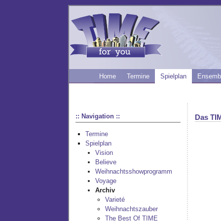
Home
Termine
Spielplan
Ensemb
:: Navigation ::
Das TI
Termine
Spielplan
Vision
Believe
Weihnachtsshowprogramm
Voyage
Archiv
Varieté
Weihnachtszauber
The Best Of TIME