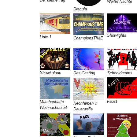
Der kleine Tag
Weiße Nächte
Dracula
Showlights
Linie 1
ChampionsTIME
Showkolade
Das Casting
Schooldreams
Faust
Märchenhafte
Neonfarben &
Weihnachtszeit
Dauerwelle