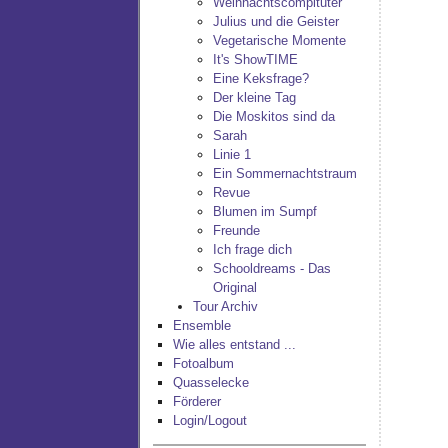
Weihnachtscompituter
Julius und die Geister
Vegetarische Momente
It's ShowTIME
Eine Keksfrage?
Der kleine Tag
Die Moskitos sind da
Sarah
Linie 1
Ein Sommernachtstraum
Revue
Blumen im Sumpf
Freunde
Ich frage dich
Schooldreams - Das
Original
Tour Archiv
Ensemble
Wie alles entstand ...
Fotoalbum
Quasselecke
Förderer
Login/Logout