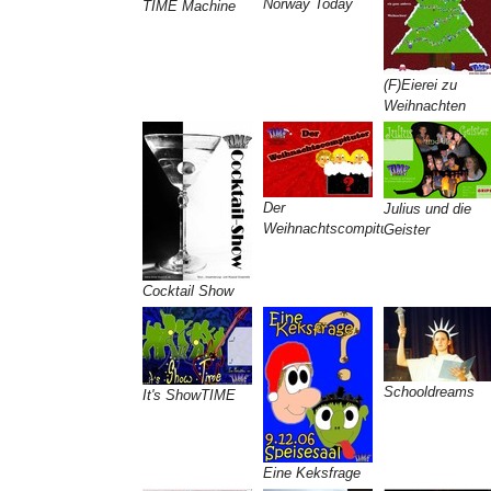
Norway Today
TIME Machine
(F)Eierei zu
Weihnachten
Der
Julius und die
Weihnachtscompituter
Geister
Cocktail Show
Schooldreams
It's ShowTIME
Eine Keksfrage