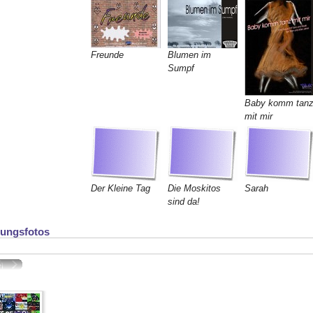
Freunde
Blumen im
Sumpf
Baby komm tan
mit mir
Der Kleine Tag
Die Moskitos
Sarah
sind da!
lungsfotos