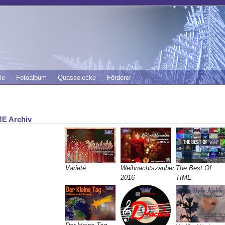
le
Fotoalbum
Quasselecke
Förderer
ME Archiv
Varieté
Weihnachtszauber
The Best Of
2016
TIME