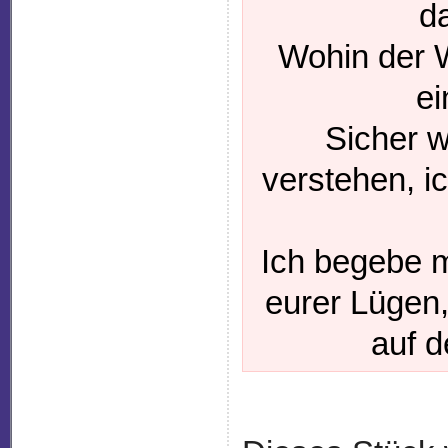
da
Wohin der W
ei
Sicher w
verstehen, i
Ich begebe 
eurer Lügen,
auf d