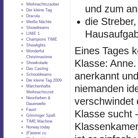
Weihnachtszauber
und zum an
Der kleine Tag
Dracula
die Streber
Weiße Nächte
Showdreams
Hausaufgab
LINIE 1
Champions TIME
Showlights
Eines Tages k
Wonderful
Christmastime
Klasse: Anne. 
Showkolade
Das Casting
anerkannt und
Schooldreams
Der kleine Tag 2009
niemanden ide
Märchenhafte
Weihnachtszeit
Neonfarben &
verschwindet 
Dauerwelle
Faust
Klasse sucht -
Grimmiger Spaß
TIME Machine
Klassenkamer
Norway.today
(F)eierei zu