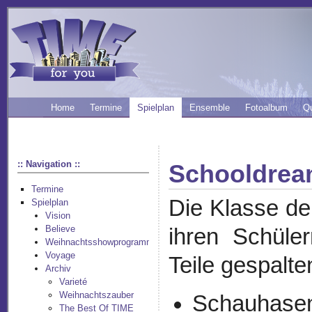
Home
Termine
Spielplan
Ensemble
Fotoalbum
Q
:: Navigation ::
Schooldre
Termine
Die Klasse de
Spielplan
Vision
Believe
ihren Schüle
Weihnachtsshowprogramm
Voyage
Teile gespalte
Archiv
Varieté
Weihnachtszauber
Schauhasen,
The Best Of TIME