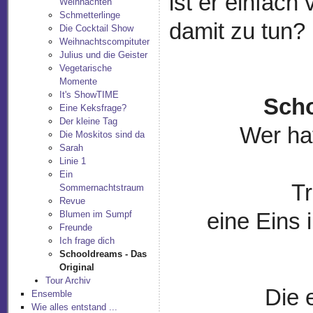
ist er einfac
Weihnachten
Schmetterlinge
damit zu tun?
Die Cocktail Show
Weihnachtscompituter
Julius und die Geister
Vegetarische
Momente
It's ShowTIME
Scho
Eine Keksfrage?
Der kleine Tag
Wer hat
Die Moskitos sind da
Sarah
Linie 1
Ein
T
Sommernachtstraum
Revue
Blumen im Sumpf
eine Eins 
Freunde
Ich frage dich
Schooldreams - Das
Original
Tour Archiv
Die 
Ensemble
Wie alles entstand ...