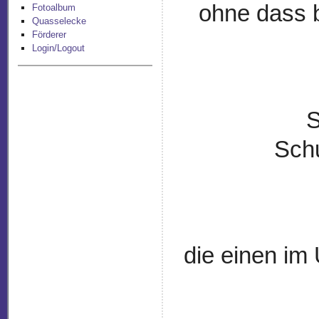
ohne dass b
Fotoalbum
Quasselecke
Förderer
Login/Logout
S
Sch
die einen im 