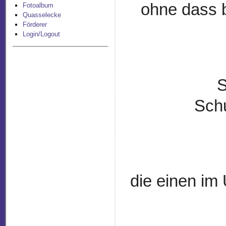
ohne dass b
Fotoalbum
Quasselecke
Förderer
Login/Logout
S
Sch
die einen im 