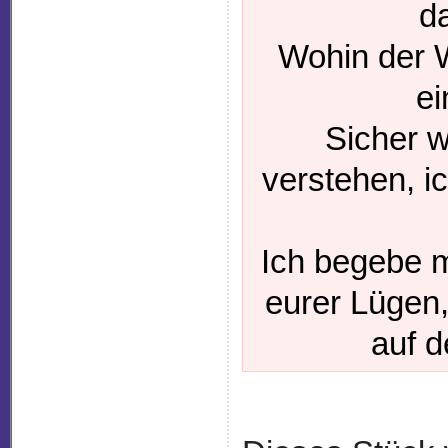
da
Wohin der W
ei
Sicher w
verstehen, i
Ich begebe 
eurer Lügen,
auf d