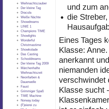
Weihnachtszauber
und zum an
Der kleine Tag
Dracula
die Streber
Weiße Nächte
Showdreams
Hausaufgab
LINIE 1
Champions TIME
Showlights
Eines Tages k
Wonderful
Christmastime
Klasse: Anne. 
Showkolade
Das Casting
anerkannt und
Schooldreams
Der kleine Tag 2009
niemanden ide
Märchenhafte
Weihnachtszeit
Neonfarben &
verschwindet 
Dauerwelle
Faust
Klasse sucht -
Grimmiger Spaß
TIME Machine
Klassenkamer
Norway.today
(F)eierei zu