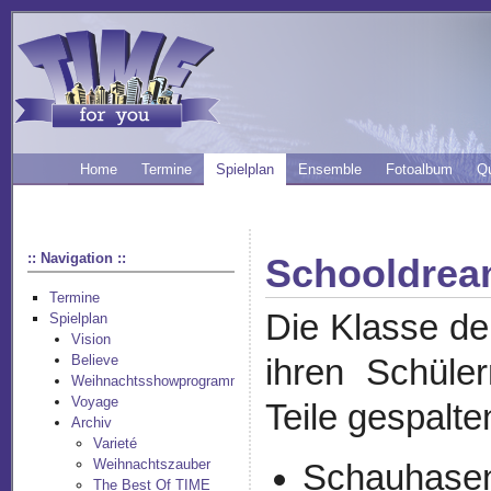
Home
Termine
Spielplan
Ensemble
Fotoalbum
Q
:: Navigation ::
Schooldre
Termine
Die Klasse de
Spielplan
Vision
Believe
ihren Schüle
Weihnachtsshowprogramm
Voyage
Teile gespalte
Archiv
Varieté
Weihnachtszauber
Schauhasen,
The Best Of TIME