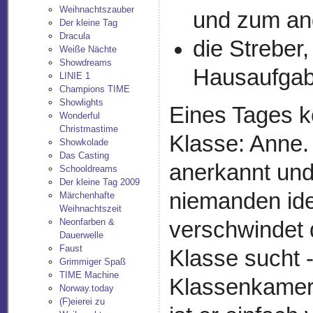
Weihnachtszauber
und zum an
Der kleine Tag
Dracula
die Streber
Weiße Nächte
Showdreams
Hausaufgab
LINIE 1
Champions TIME
Showlights
Eines Tages k
Wonderful
Christmastime
Klasse: Anne. 
Showkolade
Das Casting
anerkannt und
Schooldreams
Der kleine Tag 2009
niemanden ide
Märchenhafte
Weihnachtszeit
Neonfarben &
verschwindet 
Dauerwelle
Faust
Klasse sucht -
Grimmiger Spaß
TIME Machine
Klassenkamer
Norway.today
(F)eierei zu