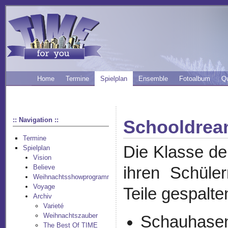
Home
Termine
Spielplan
Ensemble
Fotoalbum
Q
:: Navigation ::
Schooldre
Termine
Die Klasse de
Spielplan
Vision
Believe
ihren Schüle
Weihnachtsshowprogramm
Voyage
Teile gespalte
Archiv
Varieté
Weihnachtszauber
Schauhasen,
The Best Of TIME