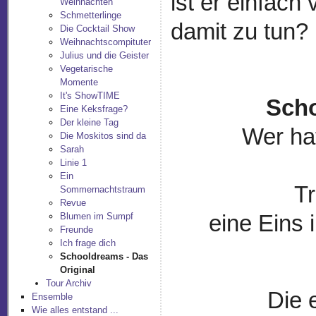
ist er einfac
Weihnachten
Schmetterlinge
damit zu tun?
Die Cocktail Show
Weihnachtscompituter
Julius und die Geister
Vegetarische
Momente
It's ShowTIME
Scho
Eine Keksfrage?
Der kleine Tag
Wer hat
Die Moskitos sind da
Sarah
Linie 1
Ein
T
Sommernachtstraum
Revue
Blumen im Sumpf
eine Eins 
Freunde
Ich frage dich
Schooldreams - Das
Original
Tour Archiv
Die 
Ensemble
Wie alles entstand ...