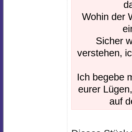
da
Wohin der W
ei
Sicher w
verstehen, i
Ich begebe 
eurer Lügen,
auf d