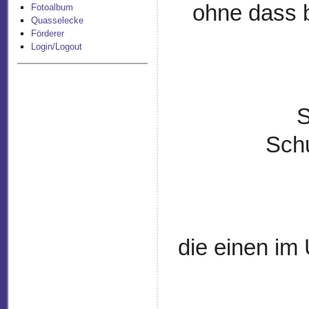
ohne dass b
Fotoalbum
Quasselecke
Förderer
Login/Logout
S
Sch
die einen im 