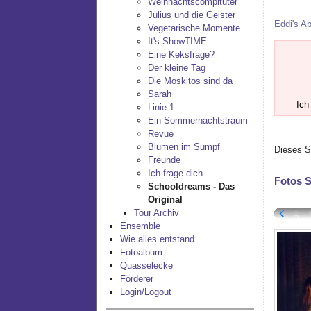
Weihnachtscompituter
Julius und die Geister
Eddi's Ab
Vegetarische Momente
It's ShowTIME
Eine Keksfrage?
Der kleine Tag
Die Moskitos sind da
Sarah
Ich
Linie 1
Ein Sommernachtstraum
Revue
Blumen im Sumpf
Dieses S
Freunde
Ich frage dich
Fotos 
Schooldreams - Das
Original
Tour Archiv
Ensemble
Wie alles entstand ...
Fotoalbum
Quasselecke
Förderer
Login/Logout