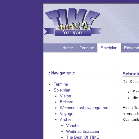
Home
Termine
Spielplan
Ensemb
:: Navigation ::
School
Die Klass
Termine
Spielplan
Sch
Vision
die
Believe
Eines Ta
Weihnachtsshowprogramm
niemande
Voyage
Klassenk
Archiv
Varieté
Weihnachtszauber
The Best Of TIME