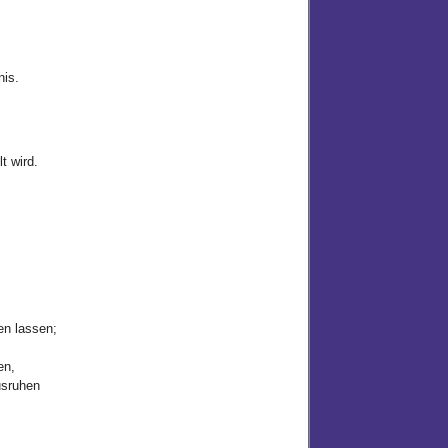
nis.
lt wird.
en lassen;
en,
usruhen