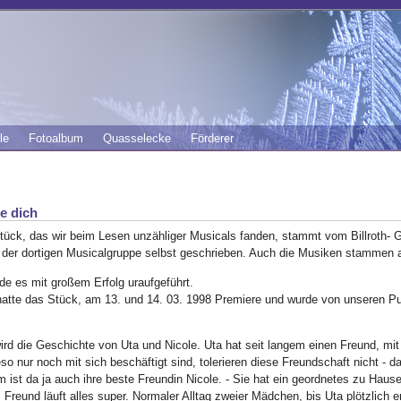
le
Fotoalbum
Quasselecke
Förderer
ge dich
tück, das wir beim Lesen unzähliger Musicals fanden, stammt vom Billroth
 der dortigen Musicalgruppe selbst geschrieben. Auch die Musiken stammen 
de es mit großem Erfolg uraufgeführt.
hatte das Stück, am 13. und 14. 03. 1998 Premiere und wurde von unseren Pub
wird die Geschichte von Uta und Nicole. Uta hat seit langem einen Freund, m
so nur noch mit sich beschäftigt sind, tolerieren diese Freundschaft nicht - da
ist da ja auch ihre beste Freundin Nicole. - Sie hat ein geordnetes zu Hause.
 Freund läuft alles super. Normaler Alltag zweier Mädchen, bis Uta plötzlich e