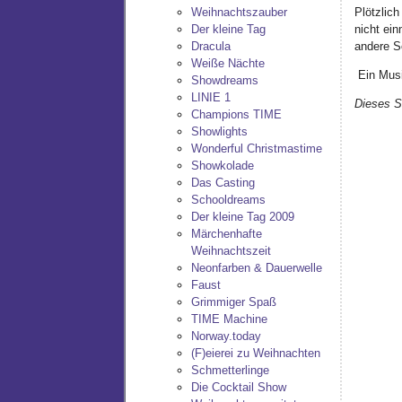
Plötzlich
Weihnachtszauber
nicht ein
Der kleine Tag
andere So
Dracula
Weiße Nächte
Ein Musi
Showdreams
LINIE 1
Dieses S
Champions TIME
Showlights
Wonderful Christmastime
Showkolade
Das Casting
Schooldreams
Der kleine Tag 2009
Märchenhafte
Weihnachtszeit
Neonfarben & Dauerwelle
Faust
Grimmiger Spaß
TIME Machine
Norway.today
(F)eierei zu Weihnachten
Schmetterlinge
Die Cocktail Show