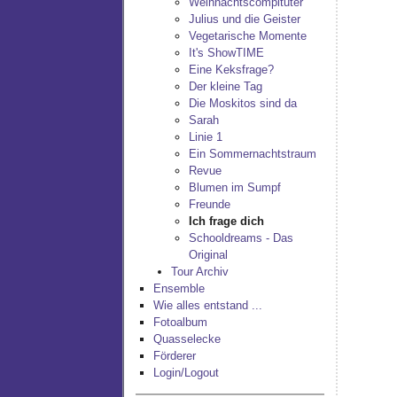
Weihnachtscompituter
Julius und die Geister
Vegetarische Momente
It's ShowTIME
Eine Keksfrage?
Der kleine Tag
Die Moskitos sind da
Sarah
Linie 1
Ein Sommernachtstraum
Revue
Blumen im Sumpf
Freunde
Ich frage dich
Schooldreams - Das
Original
Tour Archiv
Ensemble
Wie alles entstand ...
Fotoalbum
Quasselecke
Förderer
Login/Logout