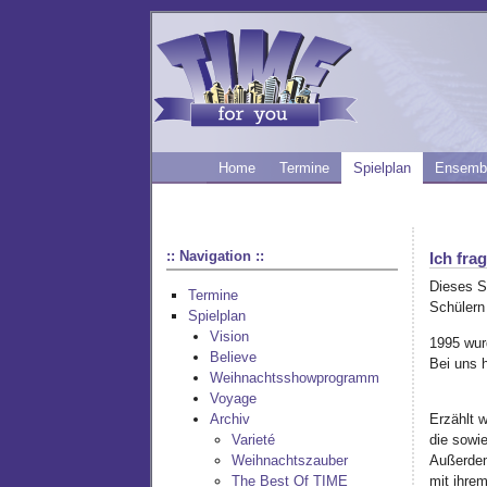
Home
Termine
Spielplan
Ensemb
:: Navigation ::
Ich fra
Dieses S
Termine
Schülern
Spielplan
Vision
1995 wur
Believe
Bei uns 
Weihnachtsshowprogramm
Voyage
Erzählt 
Archiv
die sowie
Varieté
Außerdem 
Weihnachtszauber
mit ihrem
The Best Of TIME