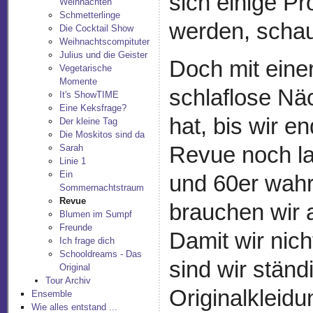
sich einige P
Weihnachten
Schmetterlinge
werden, schau
Die Cocktail Show
Weihnachtscompituter
Julius und die Geister
Doch mit einer
Vegetarische
Momente
schlaflose Nä
It's ShowTIME
Eine Keksfrage?
hat, bis wir en
Der kleine Tag
Die Moskitos sind da
Revue noch la
Sarah
Linie 1
Ein
und 60er wahr
Sommernachtstraum
Revue
brauchen wir
Blumen im Sumpf
Freunde
Damit wir nich
Ich frage dich
Schooldreams - Das
sind wir stän
Original
Tour Archiv
Originalkleid
Ensemble
Wie alles entstand ...