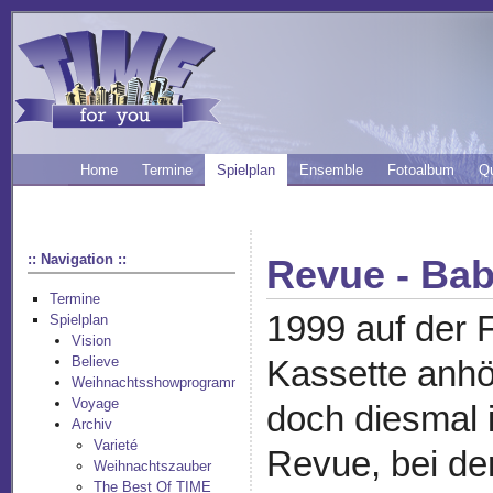
Home
Termine
Spielplan
Ensemble
Fotoalbum
Q
:: Navigation ::
Revue - Bab
Termine
1999 auf der 
Spielplan
Vision
Believe
Kassette anhö
Weihnachtsshowprogramm
Voyage
doch diesmal i
Archiv
Varieté
Revue, bei de
Weihnachtszauber
The Best Of TIME