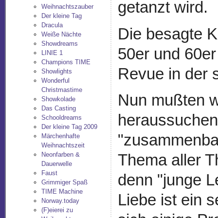
getanzt wird.
Weihnachtszauber
Der kleine Tag
Dracula
Die besagte Ka
Weiße Nächte
Showdreams
50er und 60er 
LINIE 1
Champions TIME
Revue in der s
Showlights
Wonderful
Christmastime
Nun mußten wi
Showkolade
Das Casting
heraussuchen
Schooldreams
Der kleine Tag 2009
"zusammenbast
Märchenhafte
Weihnachtszeit
Neonfarben &
Thema aller T
Dauerwelle
Faust
denn "junge L
Grimmiger Spaß
TIME Machine
Liebe ist ein 
Norway.today
(F)eierei zu