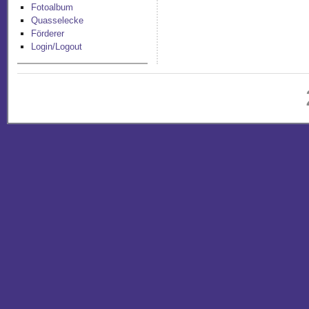
Fotoalbum
Quasselecke
Förderer
Login/Logout