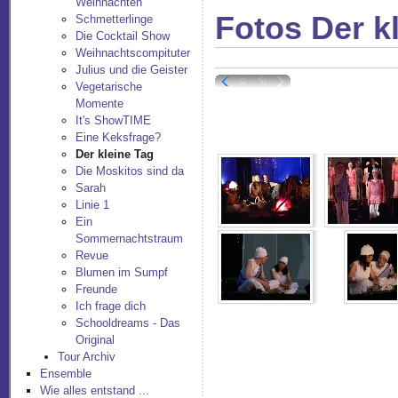
Weihnachten
Fotos Der k
Schmetterlinge
Die Cocktail Show
Weihnachtscompituter
Julius und die Geister
Vegetarische
Momente
It's ShowTIME
Eine Keksfrage?
Der kleine Tag
Die Moskitos sind da
Sarah
Linie 1
Ein
Sommernachtstraum
Revue
Blumen im Sumpf
Freunde
Ich frage dich
Schooldreams - Das
Original
Tour Archiv
Ensemble
Wie alles entstand ...