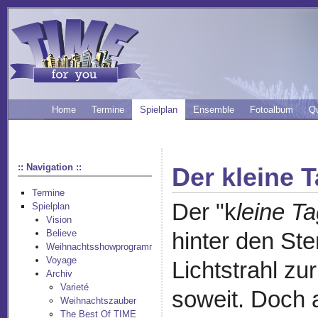
Home
Termine
Spielplan
Ensemble
Fotoalbum
Q
:: Navigation ::
Der kleine 
Termine
Der "k
leine T
Spielplan
Vision
Believe
hinter den Ste
Weihnachtsshowprogramm
Voyage
Lichtstrahl zu
Archiv
Varieté
soweit. Doch 
Weihnachtszauber
The Best Of TIME