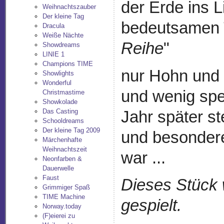
der Erde ins L
Weihnachtszauber
Der kleine Tag
bedeutsamen 
Dracula
Weiße Nächte
Reihe
"
Showdreams
LINIE 1
Champions TIME
nur Hohn und S
Showlights
Wonderful
und wenig spe
Christmastime
Showkolade
Das Casting
Jahr später st
Schooldreams
Der kleine Tag 2009
und besondere
Märchenhafte
Weihnachtszeit
war ...
Neonfarben &
Dauerwelle
Faust
Dieses Stück 
Grimmiger Spaß
TIME Machine
gespielt.
Norway.today
(F)eierei zu