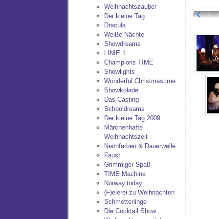
Weihnachtszauber
Der kleine Tag
Dracula
Weiße Nächte
Showdreams
LINIE 1
Champions TIME
Showlights
Wonderful Christmastime
Showkolade
Das Casting
Schooldreams
Der kleine Tag 2009
Märchenhafte
Weihnachtszeit
Neonfarben & Dauerwelle
Faust
Grimmiger Spaß
TIME Machine
Norway.today
(F)eierei zu Weihnachten
Schmetterlinge
Die Cocktail Show