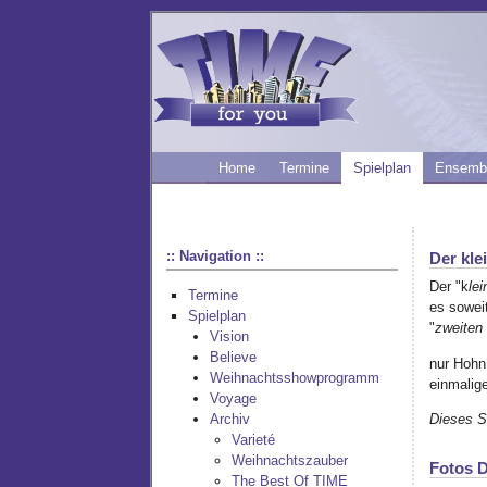
Home
Termine
Spielplan
Ensemb
:: Navigation ::
Der kle
Der "k
lei
Termine
es sowei
Spielplan
"
zweiten
Vision
Believe
nur Hohn 
Weihnachtsshowprogramm
einmalig
Voyage
Dieses S
Archiv
Varieté
Weihnachtszauber
Fotos D
The Best Of TIME