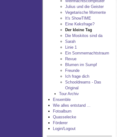
Weihnachtscompituter
Julius und die Geister
Vegetarische Momente
It's ShowTIME
Eine Keksfrage?
Der kleine Tag
Die Moskitos sind da
Sarah
Linie 1
Ein Sommernachtstraum
Revue
Blumen im Sumpf
Freunde
Ich frage dich
Schooldreams - Das
Original
Tour Archiv
Ensemble
Wie alles entstand ...
Fotoalbum
Quasselecke
Förderer
Login/Logout