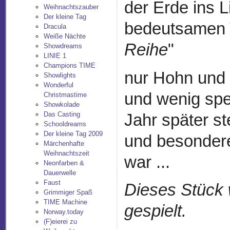
der Erde ins L
Weihnachtszauber
Der kleine Tag
bedeutsamen 
Dracula
Weiße Nächte
Reihe
"
Showdreams
LINIE 1
Champions TIME
nur Hohn und S
Showlights
Wonderful
und wenig spe
Christmastime
Showkolade
Das Casting
Jahr später st
Schooldreams
Der kleine Tag 2009
und besondere
Märchenhafte
Weihnachtszeit
war ...
Neonfarben &
Dauerwelle
Faust
Dieses Stück 
Grimmiger Spaß
TIME Machine
gespielt.
Norway.today
(F)eierei zu