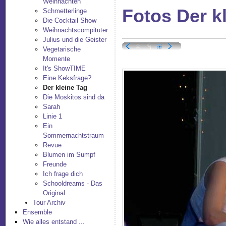
Weihnachten
Fotos Der k
Schmetterlinge
Die Cocktail Show
Weihnachtscompituter
Julius und die Geister
Vegetarische
Momente
It's ShowTIME
Eine Keksfrage?
Der kleine Tag
Die Moskitos sind da
Sarah
Linie 1
Ein
Sommernachtstraum
Revue
Blumen im Sumpf
Freunde
Ich frage dich
Schooldreams - Das
Original
Tour Archiv
Ensemble
Wie alles entstand ...