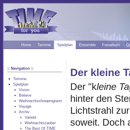
Home
Termine
Spielplan
Ensemble
Fotoalbum
Q
:: Navigation ::
Der kleine 
Termine
Der "k
leine T
Spielplan
Vision
Believe
hinter den Ste
Weihnachtsshowprogramm
Voyage
Lichtstrahl zu
Archiv
Varieté
soweit. Doch 
Weihnachtszauber
The Best Of TIME