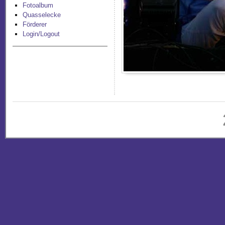
Fotoalbum
Quasselecke
Förderer
Login/Logout