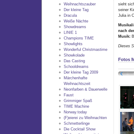
sieht sic
Weihnachtszauber
seiner Ki
Der kleine Tag
Julia in 
Dracula
Weiße Nächte
Musikali
Showdreams
nach de
LINIE 1
Musik:
B
Champions TIME
Showlights
Dieses S
Wonderful Christmastime
Showkolade
Fotos 
Das Casting
Schooldreams
Der kleine Tag 2009
Märchenhafte
Weihnachtszeit
Neonfarben & Dauerwelle
Faust
Grimmiger Spaß
TIME Machine
Norway.today
(F)eierei zu Weihnachten
Schmetterlinge
Die Cocktail Show