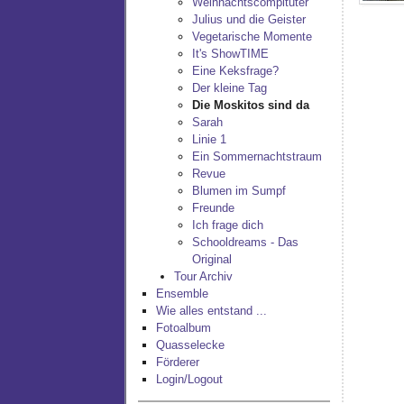
Weihnachtscompituter
Julius und die Geister
Vegetarische Momente
It's ShowTIME
Eine Keksfrage?
Der kleine Tag
Die Moskitos sind da
Sarah
Linie 1
Ein Sommernachtstraum
Revue
Blumen im Sumpf
Freunde
Ich frage dich
Schooldreams - Das
Original
Tour Archiv
Ensemble
Wie alles entstand ...
Fotoalbum
Quasselecke
Förderer
Login/Logout