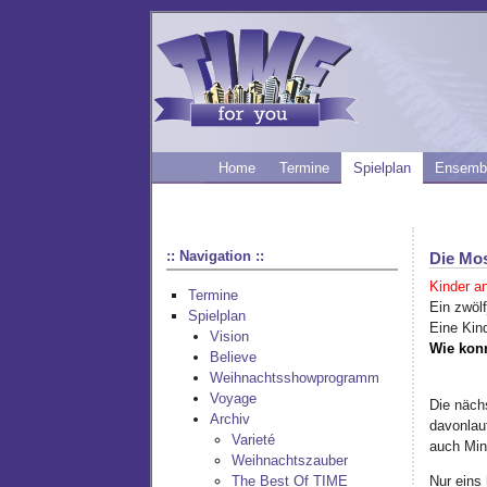
Home
Termine
Spielplan
Ensemb
:: Navigation ::
Die Mos
Kinder a
Termine
Ein zwölf
Spielplan
Eine Kin
Vision
Wie konn
Believe
Weihnachtsshowprogramm
Voyage
Die näch
Archiv
davonlauf
Varieté
auch Min
Weihnachtszauber
Nur eins
The Best Of TIME