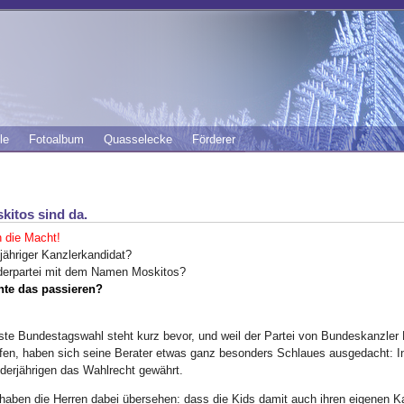
le
Fotoalbum
Quasselecke
Förderer
kitos sind da.
n die Macht!
jähriger Kanzlerkandidat?
derpartei mit dem Namen Moskitos?
te das passieren?
ste Bundestagswahl steht kurz bevor, und weil der Partei von Bundeskanzler 
en, haben sich seine Berater etwas ganz besonders Schlaues ausgedacht: In a
derjährigen das Wahlrecht gewährt.
 haben die Herren dabei übersehen: dass die Kids damit auch ihren eigenen