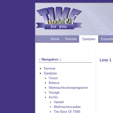
Home
Termine
Spielplan
Ensemb
:: Navigation ::
Linie 1
Termine
Spielplan
Vision
Believe
Weihnachtsshowprogramm
Voyage
Archiv
Varieté
Weihnachtszauber
The Best Of TIME