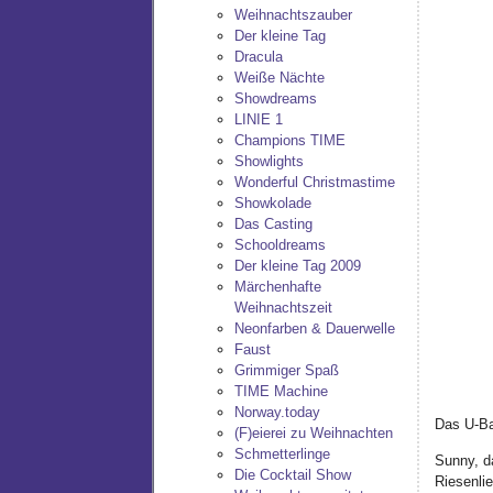
Weihnachtszauber
Der kleine Tag
Dracula
Weiße Nächte
Showdreams
LINIE 1
Champions TIME
Showlights
Wonderful Christmastime
Showkolade
Das Casting
Schooldreams
Der kleine Tag 2009
Märchenhafte
Weihnachtszeit
Neonfarben & Dauerwelle
Faust
Grimmiger Spaß
TIME Machine
Norway.today
Das U-Ba
(F)eierei zu Weihnachten
Schmetterlinge
Sunny, d
Die Cocktail Show
Riesenlie