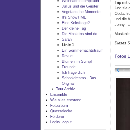
Weihnachtscompituter
Trip mit 
Julius und die Geister
Und sie 
Vegetarische Momente
Obdachlo
It's ShowTIME
und die A
Eine Keksfrage?
Jonny - a
Der kleine Tag
Musikali
Die Moskitos sind da
Sarah
Dieses S
Linie 1
Ein Sommernachtstraum
Revue
Fotos L
Blumen im Sumpf
Freunde
Ich frage dich
Schooldreams - Das
Original
Tour Archiv
Ensemble
Wie alles entstand ...
Fotoalbum
Quasselecke
Förderer
Login/Logout