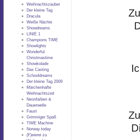
Weihnachtszauber
Zu
Der kleine Tag
Dracula
Weiße Nächte
D
Showdreams
LINIE 1
Champions TIME
Showlights
Wonderful
Christmastime
Showkolade
I
Das Casting
Schooldreams
Der kleine Tag 2009
Märchenhafte
Weihnachtszeit
Neonfarben &
Dauerwelle
Faust
Zu
Grimmiger Spaß
TIME Machine
D
Norway.today
(F)eierei zu