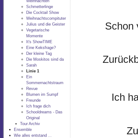
Weihnachten
Schmetterlinge
Die Cocktail Show
Weihnachtscompituter
Schon 
Julius und die Geister
Vegetarische
Momente
It's ShowTIME
Eine Keksfrage?
Der kleine Tag
Zurückb
Die Moskitos sind da
Sarah
Linie 1
Ein
Sommernachtstraum
Revue
Ich ha
Blumen im Sumpf
Freunde
Ich frage dich
Schooldreams - Das
Original
Tour Archiv
Zu
Ensemble
Wie alles entstand ...