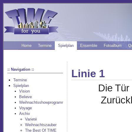
Home
Termine
Spielplan
Ensemble
Fotoalbum
Q
:: Navigation ::
Linie 1
Termine
Die Tür
Spielplan
Vision
Believe
Zurück
Weihnachtsshowprogramm
Voyage
Archiv
Varieté
Weihnachtszauber
The Best Of TIME