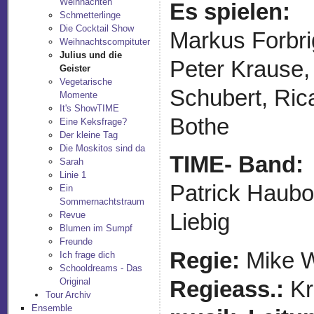
Weihnachten
Es spielen:
Schmetterlinge
Die Cocktail Show
Markus Forbri
Weihnachtscompituter
Julius und die
Peter Krause,
Geister
Vegetarische
Schubert, Ric
Momente
It's ShowTIME
Bothe
Eine Keksfrage?
Der kleine Tag
Die Moskitos sind da
TIME- Band:
Sarah
Linie 1
Patrick Haubo
Ein
Sommernachtstraum
Revue
Liebig
Blumen im Sumpf
Freunde
Regie:
Mike W
Ich frage dich
Schooldreams - Das
Original
Regieass.:
Kr
Tour Archiv
Ensemble