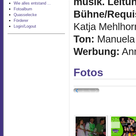
musik. Leitu
Wie alles entstand ...
Fotoalbum
Bühne/Requi
Quasselecke
Förderer
Katja Mehlhor
Login/Logout
Ton:
Manuela
Werbung:
An
Fotos