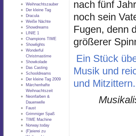
nach fünf Jah
Weihnachtszauber
Der kleine Tag
noch sein Vate
Dracula
Weiße Nächte
Fugen, denn d
Showdreams
LINIE 1
größerer Spinn
Champions TIME
Showlights
Wonderful
Ein Stück übe
Christmastime
Showkolade
Das Casting
Musik und rei
Schooldreams
Der kleine Tag 2009
und Mitzittern.
Märchenhafte
Weihnachtszeit
Neonfarben &
Musikal
Dauerwelle
Faust
Grimmiger Spaß
TIME Machine
Norway.today
(F)eierei zu