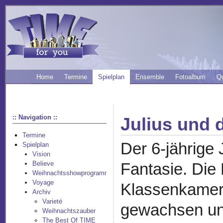
Home
Termine
Spielplan
Ensemble
Fotoalbum
Q
:: Navigation ::
Julius und d
Termine
Der 6-jährige 
Spielplan
Vision
Believe
Fantasie. Die
Weihnachtsshowprogramm
Voyage
Klassenkamera
Archiv
Varieté
gewachsen und
Weihnachtszauber
The Best Of TIME