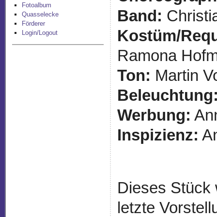
Fotoalbum
Band:
Christi
Quasselecke
Förderer
Kostüm/Requ
Login/Logout
Ramona Hofme
Ton:
Martin Vo
Beleuchtung
Werbung:
An
Inspizienz:
An
Dieses Stück w
letzte Vorste