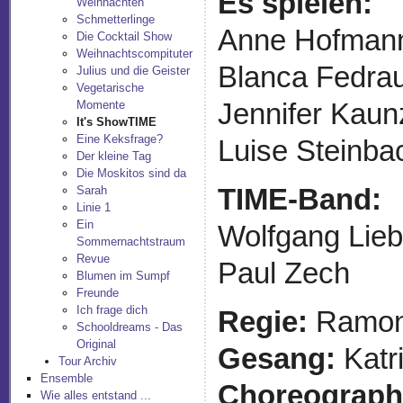
Es spielen:
Weihnachten
Schmetterlinge
Anne Hofmann,
Die Cocktail Show
Weihnachtscompituter
Blanca Fedrau
Julius und die Geister
Vegetarische
Jennifer Kaunz
Momente
It's ShowTIME
Eine Keksfrage?
Luise Steinba
Der kleine Tag
Die Moskitos sind da
TIME-Band:
Sarah
Linie 1
Ein
Wolfgang Lieb
Sommernachtstraum
Revue
Paul Zech
Blumen im Sumpf
Freunde
Ich frage dich
Regie:
Ramona
Schooldreams - Das
Original
Gesang:
Katr
Tour Archiv
Ensemble
Choreograph
Wie alles entstand ...