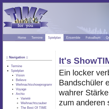
Home
Termine
Spielplan
Ensemble
Fotoalbum
Q
:: Navigation ::
It's ShowT
Termine
Ein locker ve
Spielplan
Vision
Believe
Bandschüler ei
Weihnachtsshowprogramm
Voyage
wahrer Stärke
Archiv
Varieté
zum anderen s
Weihnachtszauber
The Best Of TIME