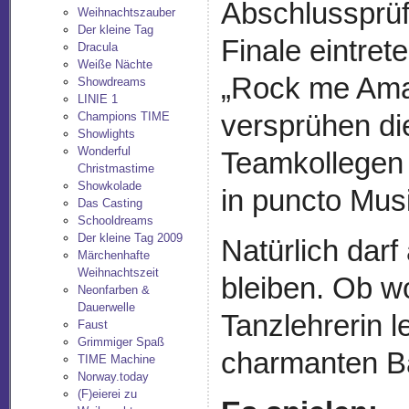
Abschlussprüf
Weihnachtszauber
Der kleine Tag
Finale eintret
Dracula
Weiße Nächte
„Rock me Amad
Showdreams
LINIE 1
versprühen die
Champions TIME
Showlights
Wonderful
Teamkollegen
Christmastime
Showkolade
in puncto Mus
Das Casting
Schooldreams
Der kleine Tag 2009
Natürlich darf
Märchenhafte
Weihnachtszeit
bleiben. Ob wo
Neonfarben &
Dauerwelle
Tanzlehrerin 
Faust
Grimmiger Spaß
charmanten Ban
TIME Machine
Norway.today
(F)eierei zu