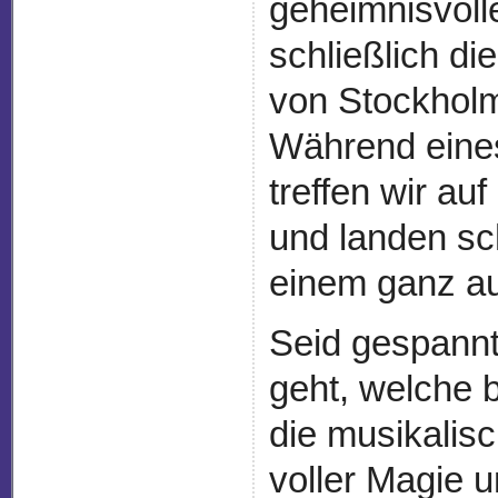
geheimnisvoll
schließlich di
von Stockhol
Während eines
treffen wir au
und landen sch
einem ganz au
Seid gespannt
geht, welche 
die musikalis
voller Magie u