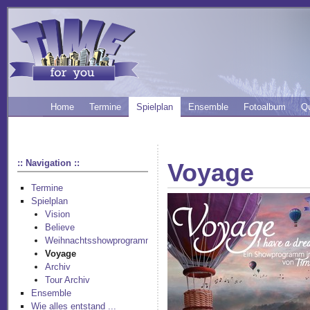
Home
Termine
Spielplan
Ensemble
Fotoalbum
Q
:: Navigation ::
Voyage
Termine
Spielplan
Vision
Believe
Weihnachtsshowprogramm
Voyage
Archiv
Tour Archiv
Ensemble
Wie alles entstand ...