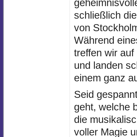
geheimnisvoll
schließlich di
von Stockhol
Während eines
treffen wir au
und landen sch
einem ganz au
Seid gespannt
geht, welche 
die musikalis
voller Magie u