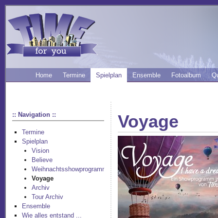
Home
Termine
Spielplan
Ensemble
Fotoalbum
Q
:: Navigation ::
Voyage
Termine
Spielplan
Vision
Believe
Weihnachtsshowprogramm
Voyage
Archiv
Tour Archiv
Ensemble
Wie alles entstand ...