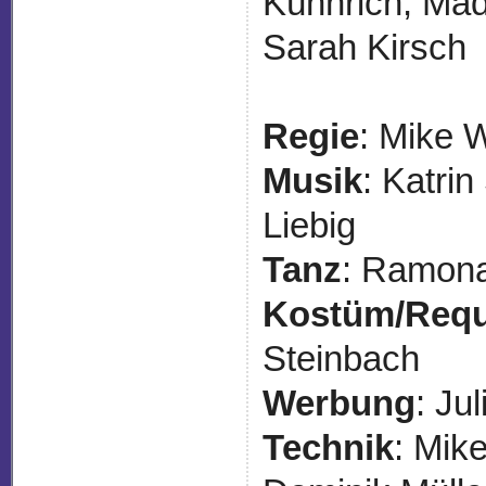
Kühnrich, Mad
Sarah Kirsch
Regie
: Mike 
Musik
: Katri
Liebig
Tanz
: Ramona
Kostüm/Requ
Steinbach
Werbung
: Ju
Technik
: Mik