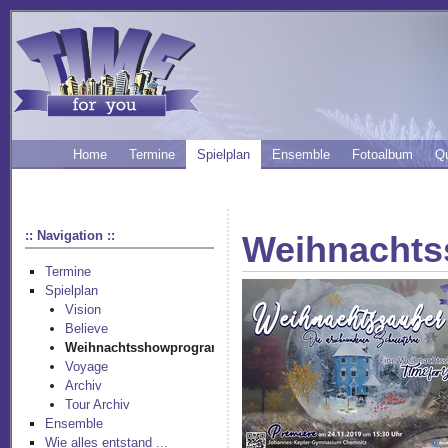
Home
Termine
Spielplan
Ensemble
Fotoalbum
Q
:: Navigation ::
Weihnacht
Termine
Spielplan
Vision
Believe
Weihnachtsshowprogramm
Voyage
Archiv
Tour Archiv
Ensemble
Wie alles entstand ...