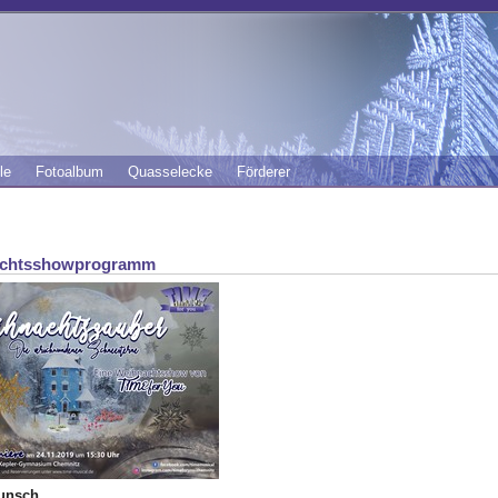
le
Fotoalbum
Quasselecke
Förderer
chtsshowprogramm
unsch