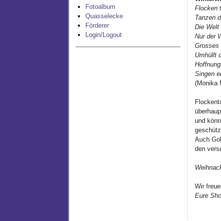
Fotoalbum
Flocken 
Quasselecke
Tanzen d
Förderer
Die Welt 
Login/Logout
Nur der W
Grosses
Umhüllt d
Hoffnung
Singen ei
(Monika 
Flockent
überhaupt
und könne
geschütz
Auch Gol
den vers
Weihnach
Wir freue
Eure Sh