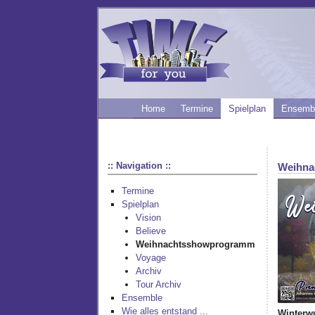
Home
Termine
Spielplan
Ensemb
:: Navigation ::
Weihna
Termine
Spielplan
Vision
Believe
Weihnachtsshowprogramm
Voyage
Archiv
Tour Archiv
Ensemble
Wie alles entstand ...
Winterw