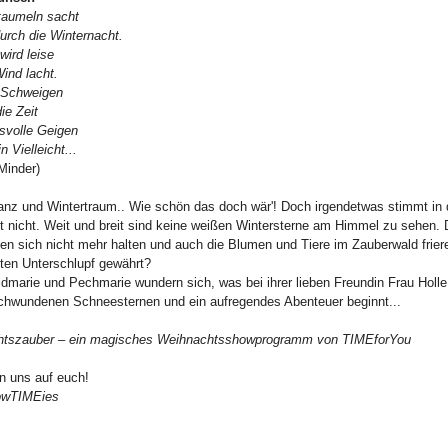
taumeln sacht
urch die Winternacht.
wird leise
ind lacht.
 Schweigen
ie Zeit
svolle Geigen
n Vielleicht...
Minder)
anz und Wintertraum.. Wie schön das doch wär'! Doch irgendetwas stimmt in
 nicht. Weit und breit sind keine weißen Wintersterne am Himmel zu sehen. D
n sich nicht mehr halten und auch die Blumen und Tiere im Zauberwald friere
ten Unterschlupf gewährt?
dmarie und Pechmarie wundern sich, was bei ihrer lieben Freundin Frau Holle 
chwundenen Schneesternen und ein aufregendes Abenteuer beginnt...
tszauber – ein magisches Weihnachtsshowprogramm von TIMEforYou
n uns auf euch!
owTIMEies