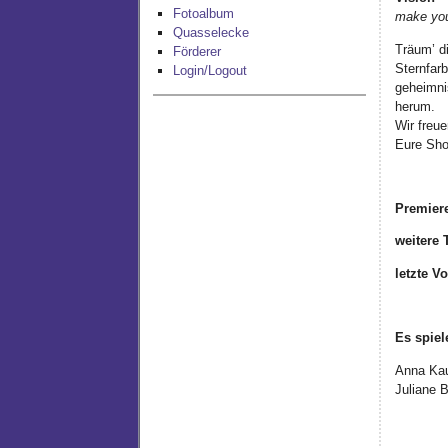
Fotoalbum
make you
Quasselecke
Träum’ d
Förderer
Sternfar
Login/Logout
geheimni
herum.
Wir freue
Eure Sh
Premiere
weitere 
letzte Vo
Es spiel
Anna Kau
Juliane 