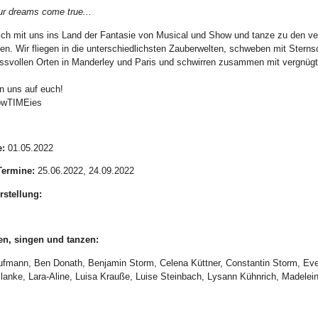
r dreams come true...
ich mit uns ins Land der Fantasie von Musical und Show und tanze zu den v
ben. Wir fliegen in die unterschiedlichsten Zauberwelten, schweben mit Ster
ssvollen Orten in Manderley und Paris und schwirren zusammen mit vergnügt
n uns auf euch!
owTIMEies
:
01.05.2022
Termine:
25.06.2022, 24.09.2022
rstellung:
en, singen und tanzen:
fmann, Ben Donath, Benjamin Storm, Celena Küttner, Constantin Storm, Evel
Blanke, Lara-Aline, Luisa Krauße, Luise Steinbach, Lysann Kühnrich, Madelei