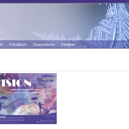
le
Fotoalbum
Quasselecke
Förderer