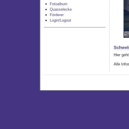
Fotoalbum
Quasselecke
Förderer
Login/Logout
Schwel
Hier geht
Alle Info