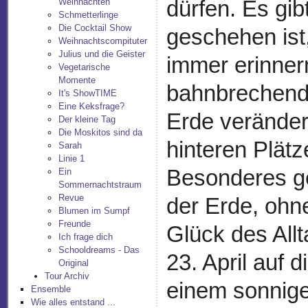
dürfen. Es gi
Weihnachten
Schmetterlinge
Die Cocktail Show
geschehen ist
Weihnachtscompituter
Julius und die Geister
immer erinner
Vegetarische
Momente
bahnbrechend
It's ShowTIME
Eine Keksfrage?
Erde veränder
Der kleine Tag
Die Moskitos sind da
hinteren Plätz
Sarah
Linie 1
Besonderes ge
Ein
Sommernachtstraum
Revue
der Erde, ohne
Blumen im Sumpf
Freunde
Glück des Allt
Ich frage dich
Schooldreams - Das
23. April auf 
Original
Tour Archiv
einem sonnigen
Ensemble
Wie alles entstand ...