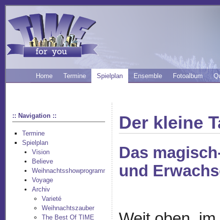
Home
Termine
Spielplan
Ensemble
Fotoalbum
Q
:: Navigation ::
Der kleine 
Termine
Spielplan
Das magisch-
Vision
Believe
und Erwachs
Weihnachtsshowprogramm
Voyage
Archiv
Varieté
Weihnachtszauber
Weit oben, im 
The Best Of TIME