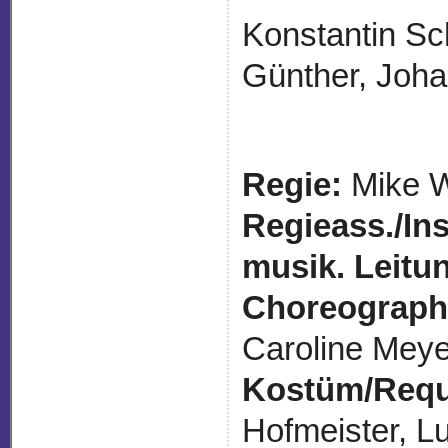
Konstantin Sc
Günther, Joh
Regie:
Mike W
Regieass./Ins
musik. Leitu
Choreograph
Caroline Meye
Kostüm/Requi
Hofmeister, L