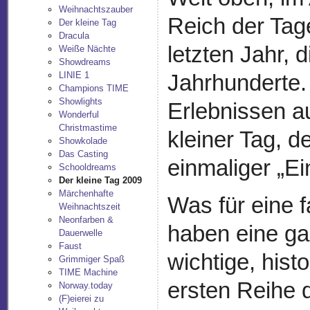
Weihnachtszauber
Reich der Tag
Der kleine Tag
Dracula
letzten Jahr, 
Weiße Nächte
Showdreams
LINIE 1
Jahrhunderte.
Champions TIME
Showlights
Erlebnissen au
Wonderful
Christmastime
kleiner Tag, d
Showkolade
Das Casting
einmaliger „E
Schooldreams
Der kleine Tag 2009
Märchenhafte
Was für eine f
Weihnachtszeit
Neonfarben &
haben eine ga
Dauerwelle
Faust
wichtige, hist
Grimmiger Spaß
TIME Machine
ersten Reihe 
Norway.today
(F)eierei zu