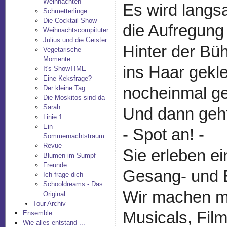
Weihnachten
Es wird langs
Schmetterlinge
Die Cocktail Show
die Aufregung 
Weihnachtscompituter
Julius und die Geister
Hinter der Büh
Vegetarische
Momente
ins Haar gek
It's ShowTIME
Eine Keksfrage?
Der kleine Tag
nocheinmal ge
Die Moskitos sind da
Sarah
Und dann geht
Linie 1
Ein
- Spot an! -
Sommernachtstraum
Revue
Sie erleben e
Blumen im Sumpf
Freunde
Gesang- und 
Ich frage dich
Schooldreams - Das
Wir machen mi
Original
Tour Archiv
Musicals, Fil
Ensemble
Wie alles entstand ...