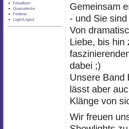
Fotoalbum
Gemeinsam er
Quasselecke
Förderer
- und Sie sind 
Login/Logout
Von dramatis
Liebe, bis hin
faszinierenden
dabei ;)
Unsere Band b
lässt aber auc
Klänge von si
Wir freuen un
Showlights zu