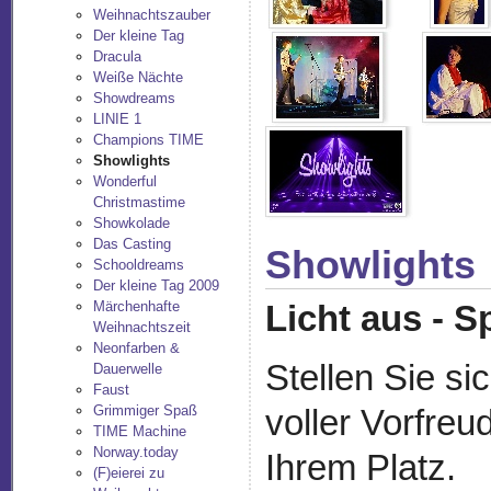
Weihnachtszauber
Der kleine Tag
Dracula
Weiße Nächte
Showdreams
LINIE 1
Champions TIME
Showlights
Wonderful
Christmastime
Showkolade
Das Casting
Showlights
Schooldreams
Der kleine Tag 2009
Märchenhafte
Licht aus - S
Weihnachtszeit
Neonfarben &
Stellen Sie si
Dauerwelle
Faust
Grimmiger Spaß
voller Vorfreu
TIME Machine
Norway.today
Ihrem Platz.
(F)eierei zu