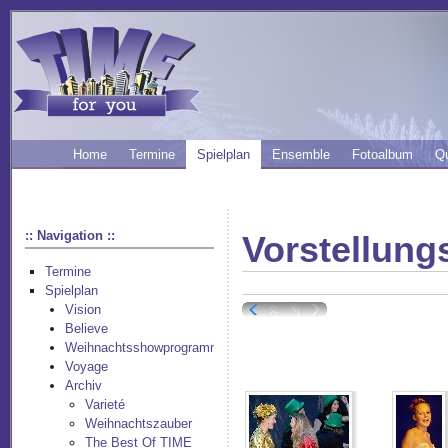
Home
Termine
Spielplan
Ensemble
Fotoalbum
Q
:: Navigation ::
Vorstellung
Termine
Spielplan
Vision
Believe
Weihnachtsshowprogramm
Voyage
Archiv
Varieté
Weihnachtszauber
The Best Of TIME