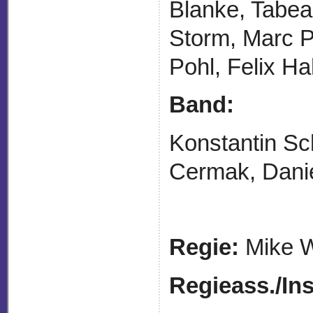
Blanke, Tabea
Storm, Marc P
Pohl, Felix H
Band:
Konstantin Sc
Cermak, Danie
Regie:
Mike W
Regieass./
Ins