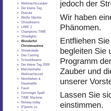
jedoch der St
Weihnachtszauber
Der kleine Tag
Dracula
Wir haben eine
Weiße Nächte
Showdreams
Phänomen.
LINIE 1
Champions TIME
Showlights
Entfliehen Sie
Wonderful
Christmastime
begleiten Sie
Showkolade
Das Casting
Programm der
Schooldreams
Der kleine Tag 2009
Zauber und di
Märchenhafte
Weihnachtszeit
Neonfarben &
unserer Vorste
Dauerwelle
Faust
Lassen Sie si
Grimmiger Spaß
TIME Machine
Norway.today
einstimmen.
(F)eierei zu