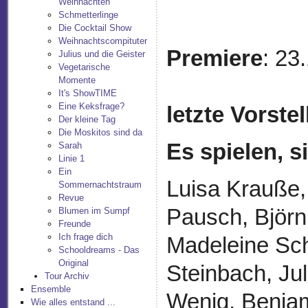
Weihnachten
Schmetterlinge
Die Cocktail Show
Weihnachtscompituter
Premiere
: 23
Julius und die Geister
Vegetarische
Momente
It's ShowTIME
Eine Keksfrage?
letzte Vorste
Der kleine Tag
Die Moskitos sind da
Es spielen, 
Sarah
Linie 1
Ein
Luisa Krauße,
Sommernachtstraum
Revue
Pausch, Björn
Blumen im Sumpf
Freunde
Ich frage dich
Madeleine Sch
Schooldreams - Das
Original
Steinbach, Jul
Tour Archiv
Ensemble
Wenig, Benja
Wie alles entstand ...