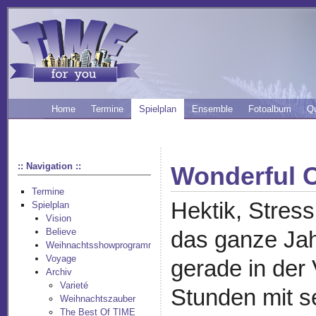
Home
Termine
Spielplan
Ensemble
Fotoalbum
Q
:: Navigation ::
Wonderful 
Termine
Hektik, Stress
Spielplan
Vision
Believe
das ganze Jah
Weihnachtsshowprogramm
Voyage
gerade in der 
Archiv
Varieté
Stunden mit se
Weihnachtszauber
The Best Of TIME