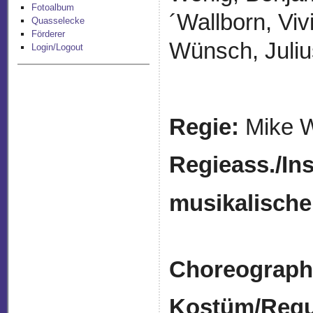
Fotoalbum
´Wallborn, Viv
Quasselecke
Förderer
Wünsch, Juli
Login/Logout
Regie:
Mike W
Regieass./
In
musikalische
Choreograph
Kostüm/Requi