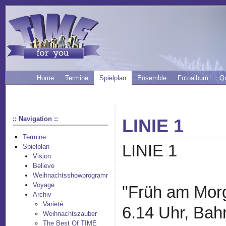
Home
Termine
Spielplan
Ensemble
Fotoalbum
Q
:: Navigation ::
LINIE 1
Termine
LINIE 1
Spielplan
Vision
Believe
Weihnachtsshowprogramm
Voyage
"Früh am Morg
Archiv
Varieté
6.14 Uhr, Bah
Weihnachtszauber
The Best Of TIME