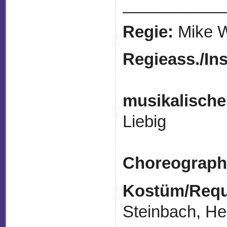
___________
Regie:
Mike W
Regieass./
Ins
musikalische
Li
Choreograph
Kostüm/Requi
Steinbach, H