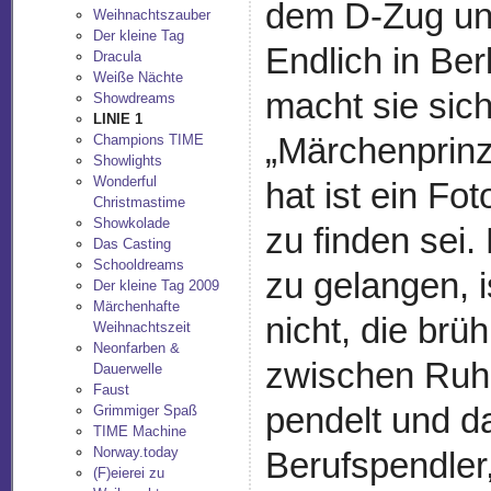
dem D-Zug un
Weihnachtszauber
Der kleine Tag
Endlich in Be
Dracula
Weiße Nächte
macht sie sic
Showdreams
LINIE 1
„Märchenprinz
Champions TIME
Showlights
Wonderful
hat ist ein Fo
Christmastime
Showkolade
zu finden sei.
Das Casting
Schooldreams
zu gelangen, i
Der kleine Tag 2009
Märchenhafte
nicht, die brü
Weihnachtszeit
Neonfarben &
zwischen Ruh
Dauerwelle
Faust
pendelt und d
Grimmiger Spaß
TIME Machine
Norway.today
Berufspendler
(F)eierei zu