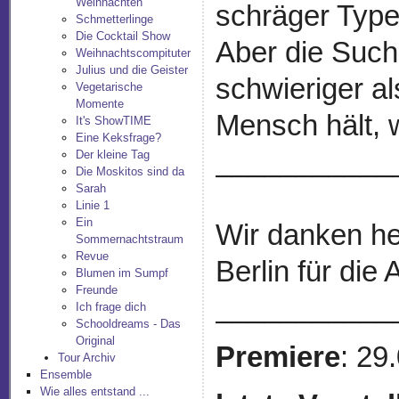
Weihnachten
schräger Typen
Schmetterlinge
Die Cocktail Show
Aber die Such
Weihnachtscompituter
Julius und die Geister
schwieriger al
Vegetarische
Momente
Mensch hält, w
It's ShowTIME
Eine Keksfrage?
___________
Der kleine Tag
Die Moskitos sind da
Sarah
Linie 1
Ein
Wir danken he
Sommernachtstraum
Revue
Berlin für die
Blumen im Sumpf
Freunde
___________
Ich frage dich
Schooldreams - Das
Original
Premiere
: 29
Tour Archiv
Ensemble
Wie alles entstand ...