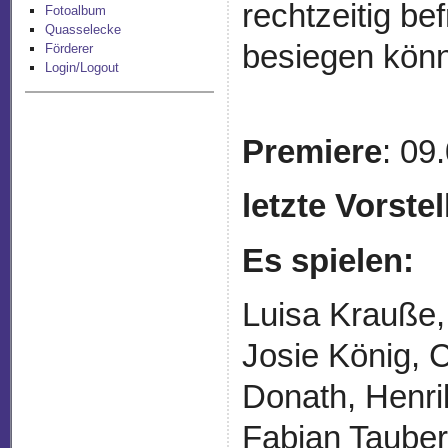
rechtzeitig be
Fotoalbum
Quasselecke
besiegen kön
Förderer
Login/Logout
Premiere
: 09
letzte Vorste
Es spielen:
Luisa Krauße,
Josie König, 
Donath, Henri
Fabian Taubert