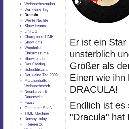
Weihnachtszauber
Der kleine Tag
Dracula
Weiße Nächte
Showdreams
LINIE 1
Champions TIME
Er ist ein Sta
Showlights
Wonderful
unsterblich u
Christmastime
Showkolade
Größer als de
Das Casting
Schooldreams
Einen wie ihn
Der kleine Tag 2009
Märchenhafte
Weihnachtszeit
DRACULA!
Neonfarben &
Dauerwelle
Endlich ist es
Faust
Grimmiger Spaß
TIME Machine
"Dracula" hat
Norway.today
(F)eierei zu