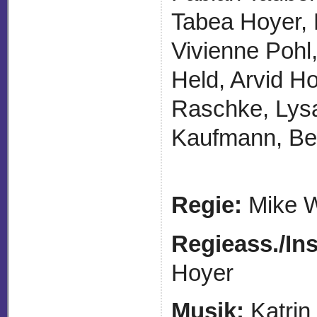
Tabea Hoyer, 
Vivienne Pohl
Held, Arvid Ho
Raschke, Lysa
Kaufmann, Be
Regie:
Mike W
Regieass./
In
Hoyer
Musik:
Katri