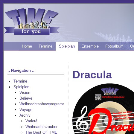
Home
Termine
Spielplan
Ensemble
Fotoalbum
Q
:: Navigation ::
Dracula
Termine
Spielplan
Vision
Believe
Weihnachtsshowprogramm
Voyage
Archiv
Varieté
Weihnachtszauber
The Best Of TIME