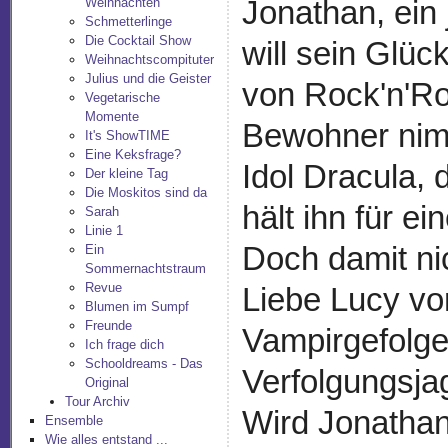
Jonathan, ein
Weihnachten
Schmetterlinge
Die Cocktail Show
will sein Glü
Weihnachtscompituter
Julius und die Geister
von Rock'n'Ro
Vegetarische
Momente
Bewohner nimm
It's ShowTIME
Eine Keksfrage?
Idol Dracula, 
Der kleine Tag
Die Moskitos sind da
hält ihn für e
Sarah
Linie 1
Doch damit ni
Ein
Sommernachtstraum
Revue
Liebe Lucy vo
Blumen im Sumpf
Freunde
Vampirgefolge
Ich frage dich
Schooldreams - Das
Verfolgungsja
Original
Tour Archiv
Wird Jonathan
Ensemble
Wie alles entstand ...